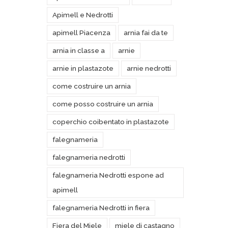
Apimell e Nedrotti
apimell Piacenza
arnia fai da te
arnia in classe a
arnie
arnie in plastazote
arnie nedrotti
come costruire un arnia
come posso costruire un arnia
coperchio coibentato in plastazote
falegnameria
falegnameria nedrotti
falegnameria Nedrotti espone ad
apimell
falegnameria Nedrotti in fiera
Fiera del Miele
miele di castagno