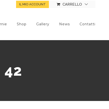
CARRELLO
IL MIO ACCOUNT
rnie
Shop
Gallery
News
Contatti
 42