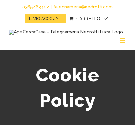
Salta
0365/63402
|
falegnameria@nedrotti.com
al
CARRELLO
IL MIO ACCOUNT
contenuto
Cookie
Policy