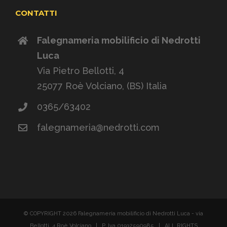
CONTATTI
Falegnameria mobilificio di Nedrotti
Luca
Via Pietro Bellotti, 4
25077 Roè Volciano, (BS) Italia
0365/63402
falegnameria@nedrotti.com
© COPYRIGHT
2026 Falegnameria mobilificio di Nedrotti Luca - via
Bellotti, 4 Roè Volciano | P. Iva 01932590985 | ALL RIGHTS