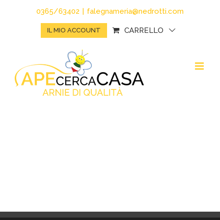
Salta
0365/63402
|
falegnameria@nedrotti.com
al
CARRELLO
IL MIO ACCOUNT
contenuto