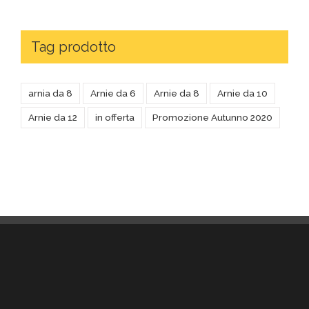
Tag prodotto
arnia da 8
Arnie da 6
Arnie da 8
Arnie da 10
Arnie da 12
in offerta
Promozione Autunno 2020