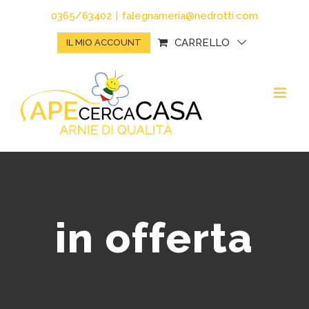
Salta
0365/63402
|
falegnameria@nedrotti.com
al
CARRELLO
IL MIO ACCOUNT
contenuto
in offerta