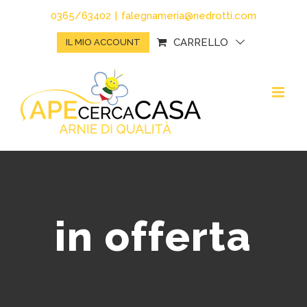
Salta
0365/63402
|
falegnameria@nedrotti.com
al
CARRELLO
IL MIO ACCOUNT
contenuto
in offerta