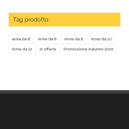
Tag prodotto
arnia da 8
Arnie da 6
Arnie da 8
Arnie da 10
Arnie da 12
in offerta
Promozione Autunno 2020