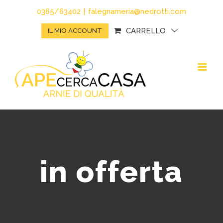
Salta
0365/63402
|
falegnameria@nedrotti.com
al
CARRELLO
IL MIO ACCOUNT
contenuto
in offerta