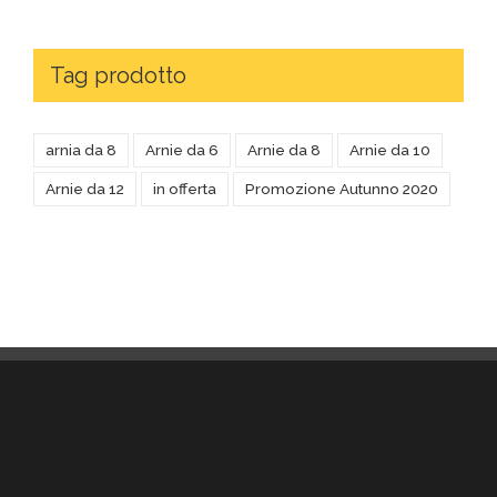
Tag prodotto
arnia da 8
Arnie da 6
Arnie da 8
Arnie da 10
Arnie da 12
in offerta
Promozione Autunno 2020