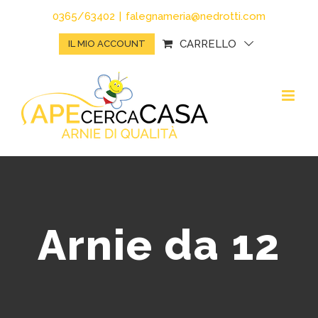
Salta
0365/63402
|
falegnameria@nedrotti.com
al
CARRELLO
IL MIO ACCOUNT
contenuto
Arnie da 12