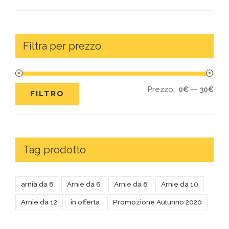
Filtra per prezzo
Prezzo:
—
0€
30€
FILTRO
Tag prodotto
arnia da 8
Arnie da 6
Arnie da 8
Arnie da 10
Arnie da 12
in offerta
Promozione Autunno 2020