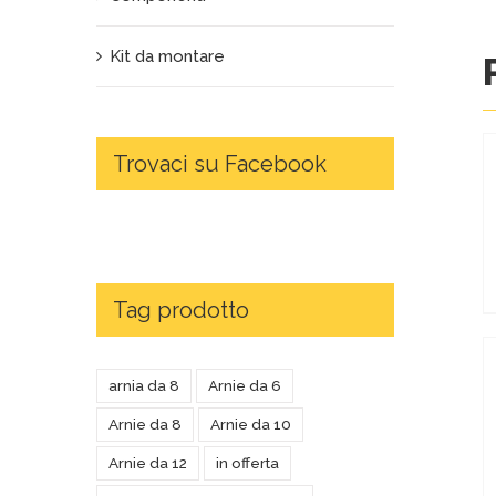
Kit da montare
Trovaci su Facebook
Tag prodotto
arnia da 8
Arnie da 6
Arnie da 8
Arnie da 10
Arnie da 12
in offerta