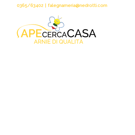
Salta
0365/63402
|
falegnameria@nedrotti.com
al
contenuto